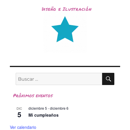
Diseño e Ilustración
BUSC
Buscar
por:
Próximos eventos
diciembre 5
-
diciembre 6
DIC
5
Mi cumpleaños
Ver calendario