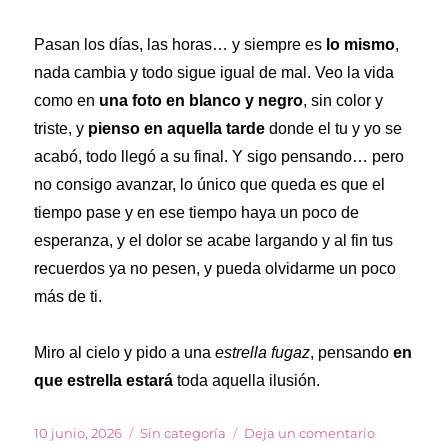
Pasan los días, las horas… y siempre es
lo mismo
,
nada cambia y todo sigue igual de mal. Veo la vida
como en
una foto en blanco y negro
, sin color y
triste, y
pienso en aquella tarde
donde el tu y yo se
acabó, todo llegó a su final. Y sigo pensando… pero
no consigo avanzar, lo único que queda es que el
tiempo pase y en ese tiempo haya un poco de
esperanza, y el dolor se acabe largando y al fin tus
recuerdos ya no pesen, y pueda olvidarme un poco
más de ti.
Miro al cielo y pido a una
estrella fugaz
, pensando
en
que estrella estará
toda aquella ilusión.
Publicado
Categorías
en
10 junio, 2026
Sin categoría
Deja un comentario