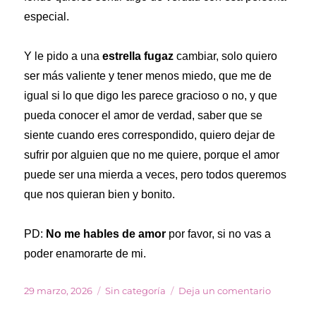
especial.
Y le pido a una
estrella fugaz
cambiar, solo quiero
ser más valiente y tener menos miedo, que me de
igual si lo que digo les parece gracioso o no, y que
pueda conocer el amor de verdad, saber que se
siente cuando eres correspondido, quiero dejar de
sufrir por alguien que no me quiere, porque el amor
puede ser una mierda a veces, pero todos queremos
que nos quieran bien y bonito.
PD:
No me hables de amor
por favor, si no vas a
poder enamorarte de mi.
Publicado
Categorías
en
29 marzo, 2026
Sin categoría
Deja un comentario
el
10