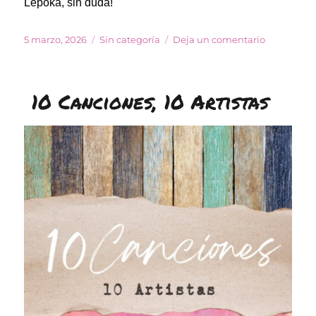
Lepoka, sin duda!
Publicado
Categorías
en
5 marzo, 2026
Sin categoría
Deja un comentario
el
10
Canciones
parte
10 Canciones, 10 Artistas
VIII