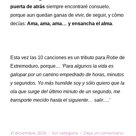
puerta de atrás
siempre encontraré consuelo,
porque aun quedan ganas de vivir, de seguir, y cómo
decías:
Ama, ama, ama… y ensancha el alma
.
Esta vez las 10 canciones es un tributo para
Robe
de
Extremoduro, porque…
‘Para algunos la vida es
galopar por un camino empedrado de horas, minutos
y segundos. Yo más humilde soy y sólo quiero que la
ola que surge del último minuto de un segundo, me
transporte mecido hasta el siguiente… salir….
‘
Publicado
Categorías
en
21 diciembre, 2025
Sin categoría
Deja un comentario