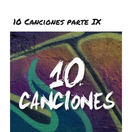
el
10
Canciones
10
10 Canciones parte IX
Artistas
–
00’s