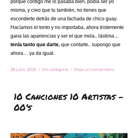
porqué contigo me lo pasaba bien, podía ser yo
misma, y creo que tu también, no tienes que
esconderte detrás de una fachada de chico guay.
Hacíamos el tonto y no importaba, ahora tristemente
gana las apariencias y ser el que mola.. lástima…
tenía tanto que darte,
que contarte.. supongo que
ahora… ya da igual.
Publicado
Categorías
en
28 julio, 2026
Sin categoría
Deja un comentario
el
10
Canciones
10
10 Canciones 10 Artistas –
Artistas
POP
00’s
GIRL