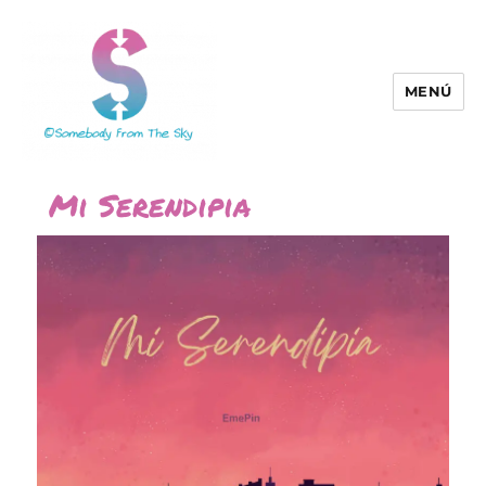
MENÚ
Somebody From The Sky
Mi Serendipia