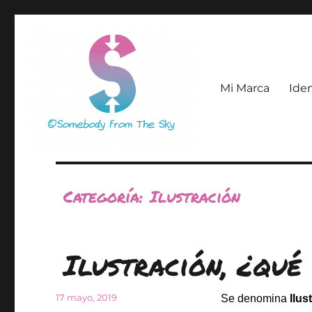
Mi Marca
Ide
Diseño e Ilustración
Somebody From The Sky
Categoría:
Ilustración
Ilustración, ¿qué
Publicado
17 mayo, 2019
Se denomina
Ilus
el