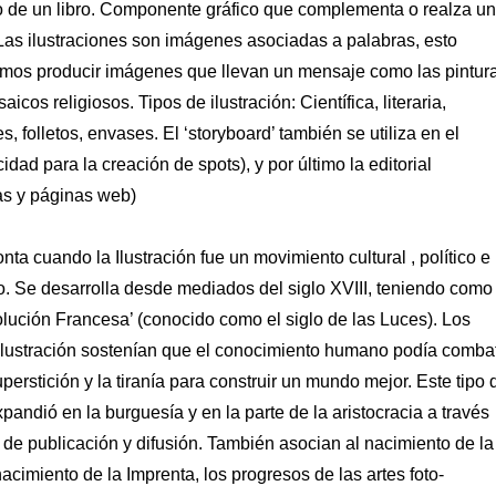
o de un libro. Componente gráfico que complementa o realza un
 Las ilustraciones son imágenes asociadas a palabras, esto
emos producir imágenes que llevan un mensaje como las pintur
aicos religiosos. Tipos de ilustración: Científica, literaria,
les, folletos, envases. El ‘storyboard’ también se utiliza en el
dad para la creación de spots), y por último la editorial
tas y páginas web)
nta cuando la Ilustración fue un movimiento cultural , político e
o. Se desarrolla desde mediados del siglo XVIII, teniendo como
lución Francesa’ (conocido como el siglo de las Luces). Los
Ilustración sostenían que el conocimiento humano podía combat
uperstición y la tiranía para construir un mundo mejor. Este tipo 
andió en la burguesía y en la parte de la aristocracia a través
de publicación y difusión. También asocian al nacimiento de la
nacimiento de la Imprenta, los progresos de las artes foto-