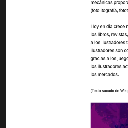
mecánicas proporci
(fotolitografía, foto
Hoy en día crece m
los libros, revist
a los ilustradores
ilustradores son c
gracias a los jueg
los ilustradores a
los mercados.
(Texto sacado de Wiki