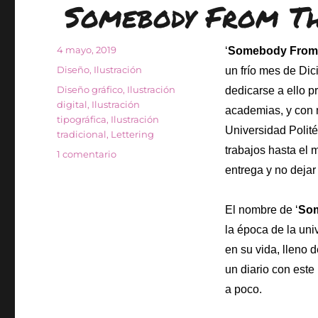
Somebody From Th
Publicado
4 mayo, 2019
‘
Somebody From
el
Categorías
Diseño
,
Ilustración
un frío mes de Di
Etiquetas
Diseño gráfico
,
Ilustración
dedicarse a ello p
digital
,
Ilustración
academias, y con m
tipográfica
,
Ilustración
Universidad Polit
tradicional
,
Lettering
trabajos hasta el 
en
1 comentario
Somebody
entrega y no deja
From
The
El nombre de ‘
Som
Sky
Biografía
la época de la uni
en su vida, lleno 
un diario con este
a poco.