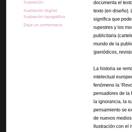
Categorías
Ilustración
documenta el text
Etiquetas
Ilustración digital
,
texto (en diseño).
Ilustración tipográfica
significa que pod
en
Deja un comentario
rupestres y los mos
Ilustración,
publicitaria (carte
¿qué
es?
mundo de la publici
(periódicos, revis
La historia se remo
intelectual europe
fenómeno la ‘Revo
pensadores de la 
la ignorancia, la s
pensamiento se exp
de nuevos medios 
Ilustración con el 