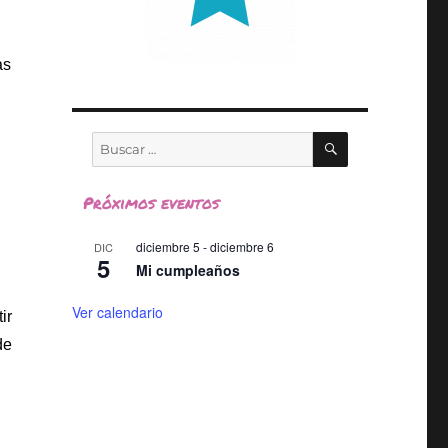
as
BUSCAR
Buscar
por:
Próximos eventos
diciembre 5
-
diciembre 6
DIC
5
Mi cumpleaños
Ver calendario
ir
de